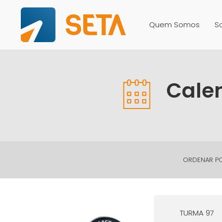
Quem Somos
S
Calen
ORDENAR PO
TURMA 97