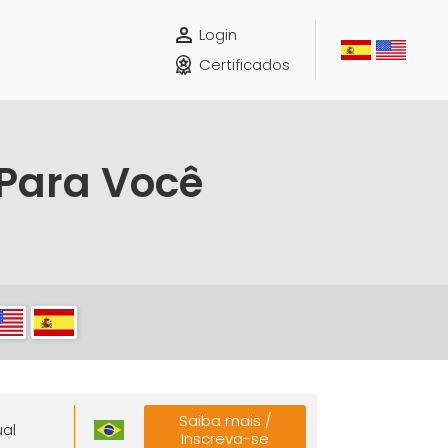
Login
Certificados
 Para Você
Saiba mais /
ual
Inscreva-se