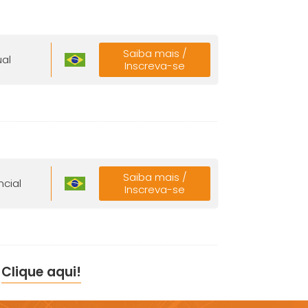
Saiba mais /
ual
Inscreva-se
Saiba mais /
ncial
Inscreva-se
?
Clique aqui!